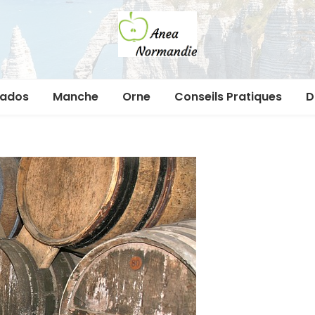
Anea
Le blog 100% normand
vados
Manche
Orne
Conseils Pratiques
D
normandie