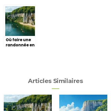
Où faire une
randonnée en
canoë-kayak
en Normandie
: Top 5 des
parcours
dans le
Calvados
Articles Similaires