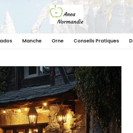
Anea
Le blog 100% normand
vados
Manche
Orne
Conseils Pratiques
D
normandie